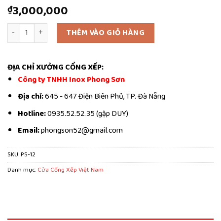
3,000,000
₫
Cổng Xếp Điện Inox PS-12 số lượng
THÊM VÀO GIỎ HÀNG
ĐỊA CHỈ XƯỞNG CỔNG XẾP:
Công ty TNHH Inox Phong Sơn
Địa chỉ:
645 - 647 Điện Biên Phủ, TP. Đà Nẵng
Hotline:
0935.52.52.35 (gặp DUY)
Email:
phongson52@gmail.com
SKU:
PS-12
Danh mục:
Cửa Cổng Xếp Việt Nam