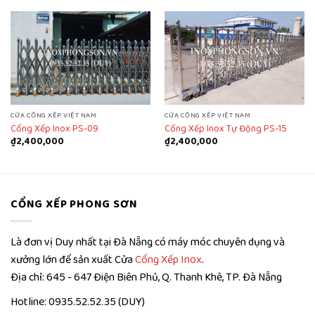
CỬA CỔNG XẾP VIỆT NAM
CỬA CỔNG XẾP VIỆT NAM
Cổng Xếp Inox PS-09
Cổng Xếp Inox Tự Động PS-15
₫
2,400,000
₫
2,400,000
CỔNG XẾP PHONG SƠN
Là đơn vị Duy nhất tại Đà Nẵng có máy móc chuyên dụng và
xưởng lớn để sản xuất Cửa
Cổng Xếp Inox
.
Địa chỉ: 645 - 647 Điện Biên Phủ, Q. Thanh Khê, TP. Đà Nẵng
Hotline: 0935.52.52.35 (DUY)