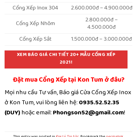
Cổng Xếp Inox 304
2.600.000đ – 4.900.000đ
2.800.000đ –
Cổng Xếp Nhôm
4.500.000đ
Cổng Xếp Sắt
1.500.000đ – 3.000.000đ
XEM BÁO GIÁ CHI TIẾT 20+ MẪU CỔNG XẾP
2021!
Đặt mua Cổng Xếp tại Kon Tum ở đâu?
Mọi nhu cầu Tư vấn, Báo giá Cửa Cổng Xếp Inox
ở Kon Tum, vui lòng liên hệ:
0935.52.52.35
(DUY)
hoặc email:
Phongson52@gmail.com
!
This entry was posted in
Đại Lý
,
Tin tức
. Bookmark the
permalink
.